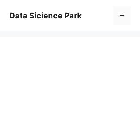
コ
ン
Data Sicience Park
メ
テ
ン
ニ
ツ
へ
ス
ュ
キ
ッ
ー
プ