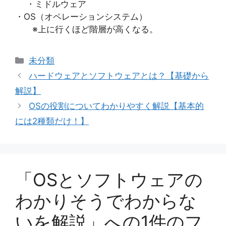
・ミドルウェア
・OS（オペレーションシステム）
※上に行くほど階層が高くなる。
カ
未分類
テ
ハードウェアとソフトウェアとは？【基礎から
ゴ
解説】
リ
OSの役割についてわかりやすく解説【基本的
ー
には2種類だけ！】
「OSとソフトウェアの
わかりそうでわからな
いを解説」への1件のフ