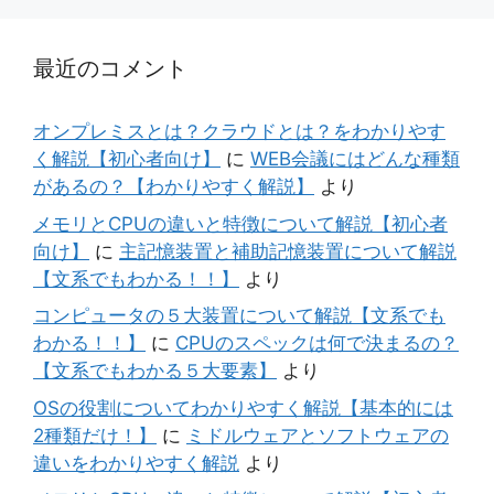
最近のコメント
オンプレミスとは？クラウドとは？をわかりやす
く解説【初心者向け】
に
WEB会議にはどんな種類
があるの？【わかりやすく解説】
より
メモリとCPUの違いと特徴について解説【初心者
向け】
に
主記憶装置と補助記憶装置について解説
【文系でもわかる！！】
より
コンピュータの５大装置について解説【文系でも
わかる！！】
に
CPUのスペックは何で決まるの？
【文系でもわかる５大要素】
より
OSの役割についてわかりやすく解説【基本的には
2種類だけ！】
に
ミドルウェアとソフトウェアの
違いをわかりやすく解説
より