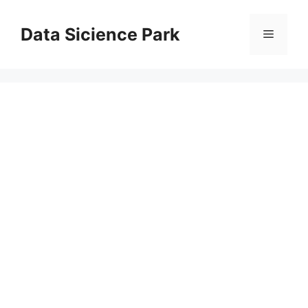
コ
ン
Data Sicience Park
メ
テ
ン
ニ
ツ
へ
ス
ュ
キ
ッ
ー
プ