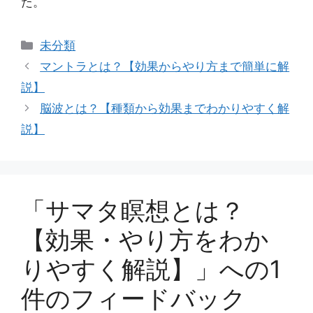
た。
カ
未分類
テ
マントラとは？【効果からやり方まで簡単に解
ゴ
説】
リ
脳波とは？【種類から効果までわかりやすく解
ー
説】
「サマタ瞑想とは？
【効果・やり方をわか
りやすく解説】」への1
件のフィードバック